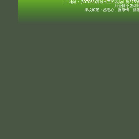
:::
地址：(807068)高雄市三民區鼎山街375號 電
鼎金國小版權所
學校願景：感恩心、團隊情、國際