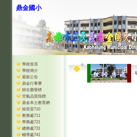
鼎金國小
:::
:::
學校首頁
學校簡介
-
最新公告
鼎金行事曆
師生榮譽榜
空氣品質指標
鼎金本土教育網
校長室710
教務處711
學務處721
總務處731
輔導處741