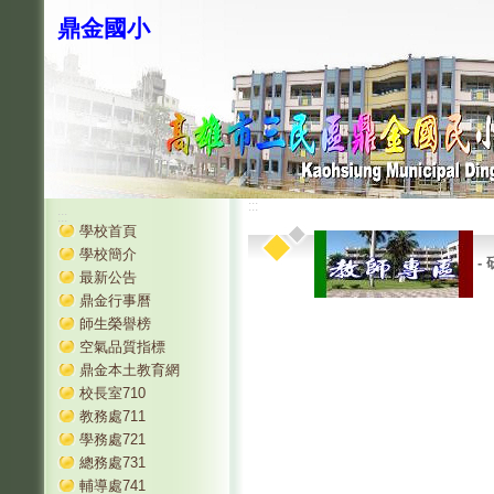
鼎金國小
:::
:::
學校首頁
學校簡介
-
最新公告
鼎金行事曆
師生榮譽榜
空氣品質指標
鼎金本土教育網
校長室710
教務處711
學務處721
總務處731
輔導處741