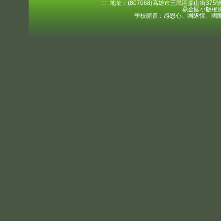
:::
地址：(807068)高雄市三民區鼎山街375號 電
鼎金國小版權所
學校願景：感恩心、團隊情、國際