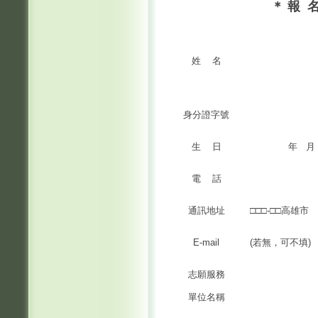
＊
報
姓 名
身分證字號
生 日
年 月
電 話
通訊地址
□□□-□
E-mail
(若無，可不填)
志願服務
單位名稱