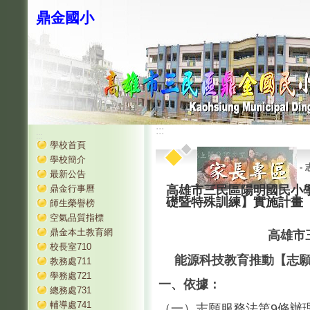
鼎金國小
:::
:::
學校首頁
學校簡介
-
最新公告
鼎金行事曆
高雄市三民區陽明國民小
礎暨特殊訓練】實施計畫
師生榮譽榜
空氣品質指標
鼎金本土教育網
高雄市
校長室710
能源科技教育推動【志
教務處711
學務處721
一、依據：
總務處731
輔導處741
（一）志願服務法第9條辦