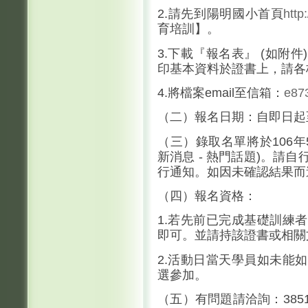
2.請先到陽明國小首頁
htt
育培訓】。
3.下載『報名表』 (如附
印基本資料於證書上，請各
4.將檔案email至信箱：
e87
（二）報名日期：自即日起至
（三）錄取名單將於106年
新消息 - 熱門話題)。請
行通知。如因未確認結果而
（四）報名資格：
1.若先前已完成基礎訓練
即可。並請持該證書或相關
2.活動日當天學員如未能
選參加。
（五）有問題請洽詢：3851