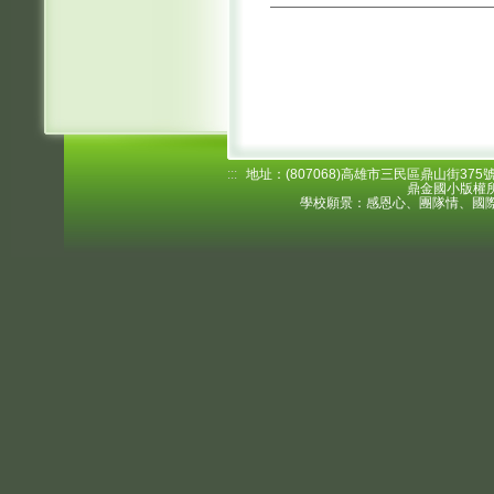
:::
地址：(807068)高雄市三民區鼎山街375號 電
鼎金國小版權所
學校願景：感恩心、團隊情、國際