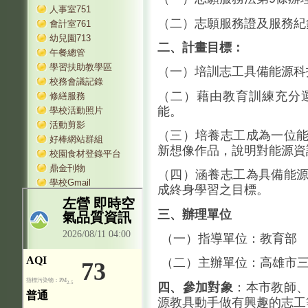
人事室751
（二）志願服務證及服務紀
會計室761
幼兒園713
二、計畫目標：
午餐總管
學習扶助教學區
（一）培訓志工具備能源科
校務會議記錄
（二）藉由教育訓練充分
修繕服務
能。
學校活動照片
活動剪影
（三）培養志工成為一位
好棒網站群組
新想像作品，說明對能源資
校園食材登錄平台
鼎金刊物
（四）涵養志工為具備能
學校Gmail
成終身學習之目標。
三、辦理單位
（一）指導單位：教育部
（二）主辦單位：高雄市三
四、
參加對象
：本市教師
源教具動手做有興趣的志工