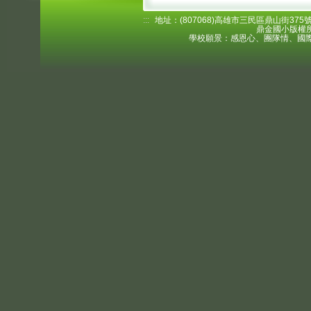
:::
地址：(807068)高雄市三民區鼎山街375號 電
鼎金國小版權所
學校願景：感恩心、團隊情、國際