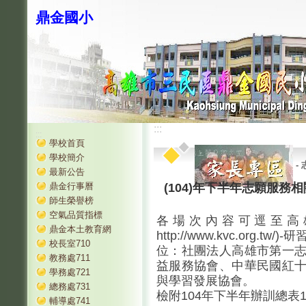
鼎金國小
:::
:::
學校首頁
學校簡介
-
最新公告
鼎金行事曆
(104)年下半年志願服務
師生榮譽榜
空氣品質指標
各場次內容可逕至高
鼎金本土教育網
http://www.kvc.or
校長室710
位：社團法人高雄市第一
教務處711
益服務協會、中華民國紅
學務處721
與學習發展協會。
總務處731
檢附104年下半年辦訓總表
輔導處741