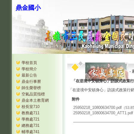
鼎金國小
:::
:::
學校首頁
學校簡介
-
最新公告
「在逆境中安頓身心」訪談式政策行
鼎金行事曆
師生榮譽榜
「在逆境中安頓身心」訪談式政策行
空氣品質指標
附件
鼎金本土教育網
校長室710
25950218_10800634700.pdf
（53.8
教務處711
25950218_10800634700_ATT1.pdf
學務處721
總務處731
輔導處741