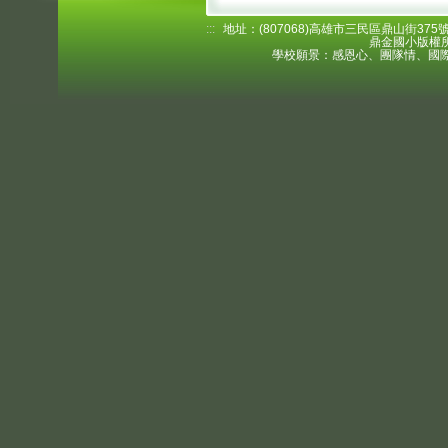
:::
地址：(807068)高雄市三民區鼎山街375號 電
鼎金國小版權所
學校願景：感恩心、團隊情、國際