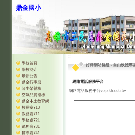
鼎金國小
:::
:::
學校首頁
好棒網站群組
-
自由軟體專
學校簡介
最新公告
網路電話服務平台
鼎金行事曆
師生榮譽榜
網路電話服務平台
voip.kh.edu.tw
空氣品質指標
鼎金本土教育網
校長室710
教務處711
學務處721
總務處731
輔導處741